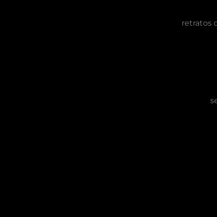
retratos 
s