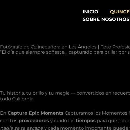
Ir
al
INICIO
QUINC
contenido
SOBRE NOSOTROS
Fotógrafo de Quinceañera en Los Ángeles | Foto Profes
“El día que siempre soñaste… capturado para brillar por 
Tu historia, tu brillo y tu magia — convertidos en recue
todo California.
En
Capture Epic Moments
Capturamos los Momentos Mas
con tus
proveedores
y cuido los
tiempos
para que todo
nadie se te escape
y cada momento importante quede f