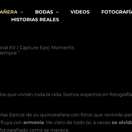
EAÑERA
BODAS
VIDEOS
FOTOGRAFÍ
HISTORIAS REALES
ional XV | Capture Epic Moments
siempre.”
rdos que vivirán toda la vida. Somos expertos en fotograf
 Epicos de su quinceañera con fotos que revivirás par
 fluya con
armonía
. He visto de todo (sí, a veces
se olvid
otografiado como se merece.